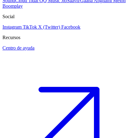
SoundCloud
Tidal
QQ Music
JioSaavn/Gaana
Anghami
Melon
Boomplay
Social
Instagram
TikTok
X (Twitter)
Facebook
Recursos
Centro de ayuda