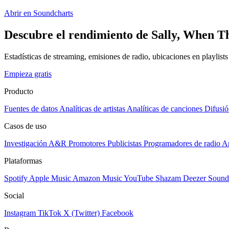
Abrir en Soundcharts
Descubre el rendimiento de Sally, When T
Estadísticas de streaming, emisiones de radio, ubicaciones en playlist
Empieza gratis
Producto
Fuentes de datos
Analíticas de artistas
Analíticas de canciones
Difusió
Casos de uso
Investigación A&R
Promotores
Publicistas
Programadores de radio
Ar
Plataformas
Spotify
Apple Music
Amazon Music
YouTube
Shazam
Deezer
Sound
Social
Instagram
TikTok
X (Twitter)
Facebook