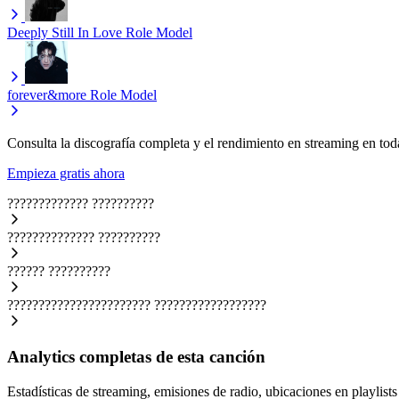
Deeply Still In Love
Role Model
forever&more
Role Model
Consulta la discografía completa y el rendimiento en streaming en toda
Empieza gratis ahora
?????????????
??????????
??????????????
??????????
??????
??????????
???????????????????????
??????????????????
Analytics completas de esta canción
Estadísticas de streaming, emisiones de radio, ubicaciones en playlists 