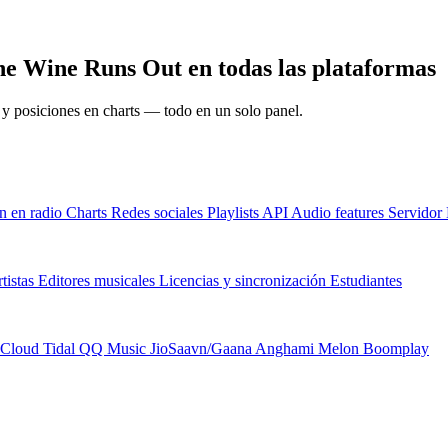
he Wine Runs Out en todas las plataformas
s y posiciones en charts — todo en un solo panel.
n en radio
Charts
Redes sociales
Playlists
API
Audio features
Servido
tistas
Editores musicales
Licencias y sincronización
Estudiantes
Cloud
Tidal
QQ Music
JioSaavn/Gaana
Anghami
Melon
Boomplay