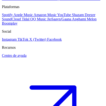
Plataformas
Spotify
Apple Music
Amazon Music
YouTube
Shazam
Deezer
SoundCloud
Tidal
QQ Music
JioSaavn/Gaana
Anghami
Melon
Boomplay
Social
Instagram
TikTok
X (Twitter)
Facebook
Recursos
Centro de ayuda