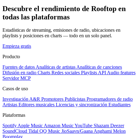
Descubre el rendimiento de Rooftop en
todas las plataformas
Estadísticas de streaming, emisiones de radio, ubicaciones en
playlists y posiciones en charts — todo en un solo panel.
Empieza gratis
Producto
Fuentes de datos
Analíticas de artistas
Analíticas de canciones
Difusión en radio
Charts
Redes sociales
Playlists
API
Audio features
Servidor MCP
Casos de uso
Investigación A&R
Promotores
Publicistas
Programadores de radio
Artistas
Editores musicales
Licencias y sincronización
Estudiantes
Plataformas
Spotify
Apple Music
Amazon Music
YouTube
Shazam
Deezer
SoundCloud
Tidal
QQ Music
JioSaavn/Gaana
Anghami
Melon
Boomplay