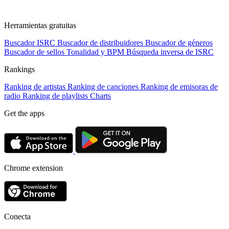
Herramientas gratuitas
Buscador ISRC
Buscador de distribuidores
Buscador de géneros
Buscador de sellos
Tonalidad y BPM
Búsqueda inversa de ISRC
Rankings
Ranking de artistas
Ranking de canciones
Ranking de emisoras de
radio
Ranking de playlists
Charts
Get the apps
Chrome extension
Conecta