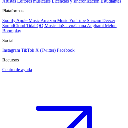
Artistas
Editores musicales
Licencias y sincronización
Estudiantes
Plataformas
Spotify
Apple Music
Amazon Music
YouTube
Shazam
Deezer
SoundCloud
Tidal
QQ Music
JioSaavn/Gaana
Anghami
Melon
Boomplay
Social
Instagram
TikTok
X (Twitter)
Facebook
Recursos
Centro de ayuda