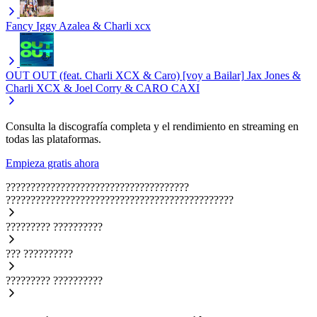
Fancy
Iggy Azalea & Charli xcx
OUT OUT (feat. Charli XCX & Caro) [voy a Bailar]
Jax Jones &
Charli XCX & Joel Corry & CARO CAXI
Consulta la discografía completa y el rendimiento en streaming en
todas las plataformas.
Empieza gratis ahora
?????????????????????????????????????
??????????????????????????????????????????????
?????????
??????????
???
??????????
?????????
??????????