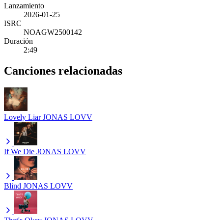
Lanzamiento
2026-01-25
ISRC
NOAGW2500142
Duración
2:49
Canciones relacionadas
Lovely Liar
JONAS LOVV
If We Die
JONAS LOVV
Blind
JONAS LOVV