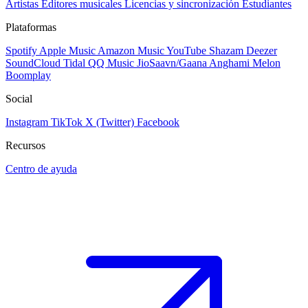
Artistas
Editores musicales
Licencias y sincronización
Estudiantes
Plataformas
Spotify
Apple Music
Amazon Music
YouTube
Shazam
Deezer
SoundCloud
Tidal
QQ Music
JioSaavn/Gaana
Anghami
Melon
Boomplay
Social
Instagram
TikTok
X (Twitter)
Facebook
Recursos
Centro de ayuda