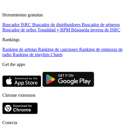
Herramientas gratuitas
Buscador ISRC
Buscador de distribuidores
Buscador de géneros
Buscador de sellos
Tonalidad y BPM
Búsqueda inversa de ISRC
Rankings
Ranking de artistas
Ranking de canciones
Ranking de emisoras de
radio
Ranking de playlists
Charts
Get the apps
Chrome extension
Conecta