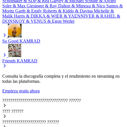
Schomaker & SDP & Rea Garvey & Michael Schulte & Alvaro
Soler & Max Giesinger & Ray Dalton & Mimoza & Nico Santos &
Moritz Garth & Emily Roberts & Kiddo & Davina Michelle &
Malik Harris & DIKKA & WIER & YAENNIVER & RAHEL &
DONSKOY & VENUS & Egon Werler
So Good
KAMRAD
Friends
KAMRAD
Consulta la discografía completa y el rendimiento en streaming en
todas las plataformas.
Empieza gratis ahora
?????????????????????????????????
??????
????
??????
??????????????????????
??????