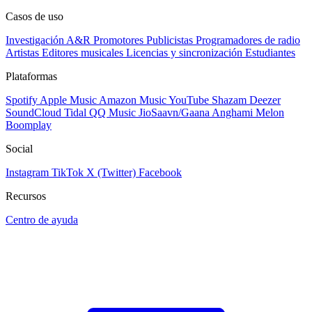
Casos de uso
Investigación A&R
Promotores
Publicistas
Programadores de radio
Artistas
Editores musicales
Licencias y sincronización
Estudiantes
Plataformas
Spotify
Apple Music
Amazon Music
YouTube
Shazam
Deezer
SoundCloud
Tidal
QQ Music
JioSaavn/Gaana
Anghami
Melon
Boomplay
Social
Instagram
TikTok
X (Twitter)
Facebook
Recursos
Centro de ayuda