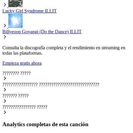
Lucky Girl Syndrome
ILLIT
Billyeoon Goyangi (Do the Dance)
ILLIT
Consulta la discografía completa y el rendimiento en streaming en
todas las plataformas.
Empieza gratis ahora
????????
?????
?????????????????
?????????????????????????????
???????
?????
????????????????
?????
Analytics completas de esta canción