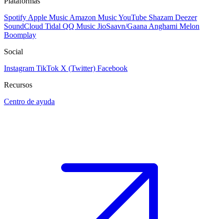
Plataformas
Spotify
Apple Music
Amazon Music
YouTube
Shazam
Deezer
SoundCloud
Tidal
QQ Music
JioSaavn/Gaana
Anghami
Melon
Boomplay
Social
Instagram
TikTok
X (Twitter)
Facebook
Recursos
Centro de ayuda