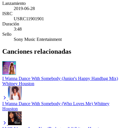
Lanzamiento
2019-06-28
ISRC
USRC11901901
Duración
3:48
Sello
Sony Music Entertainment
Canciones relacionadas
I Wanna Dance With Somebody (Junior's Happy Handbag Mix)
Whitney Houston
I Wanna Dance With Somebody (Who Loves Me)
Whitney
Houston