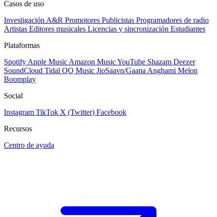
Casos de uso
Investigación A&R
Promotores
Publicistas
Programadores de radio
Artistas
Editores musicales
Licencias y sincronización
Estudiantes
Plataformas
Spotify
Apple Music
Amazon Music
YouTube
Shazam
Deezer
SoundCloud
Tidal
QQ Music
JioSaavn/Gaana
Anghami
Melon
Boomplay
Social
Instagram
TikTok
X (Twitter)
Facebook
Recursos
Centro de ayuda