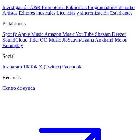
Investigación A&R
Promotores
Publicistas
Programadores de radio
Artistas
Editores musicales
Licencias y sincronización
Estudiantes
Plataformas
Spotify
Apple Music
Amazon Music
YouTube
Shazam
Deezer
SoundCloud
Tidal
QQ Music
JioSaavn/Gaana
Anghami
Melon
Boomplay
Social
Instagram
TikTok
X (Twitter)
Facebook
Recursos
Centro de ayuda