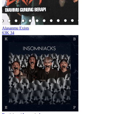
Alasanmu
Exists
63K
34