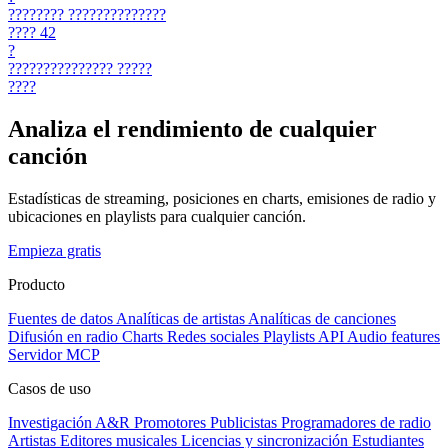
????????
??????????????
????
42
?
???????????????
?????
????
Analiza el rendimiento de cualquier
canción
Estadísticas de streaming, posiciones en charts, emisiones de radio y
ubicaciones en playlists para cualquier canción.
Empieza gratis
Producto
Fuentes de datos
Analíticas de artistas
Analíticas de canciones
Difusión en radio
Charts
Redes sociales
Playlists
API
Audio features
Servidor MCP
Casos de uso
Investigación A&R
Promotores
Publicistas
Programadores de radio
Artistas
Editores musicales
Licencias y sincronización
Estudiantes