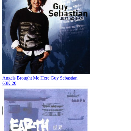
Angels Brought Me Here
Guy Sebastian
63K
20