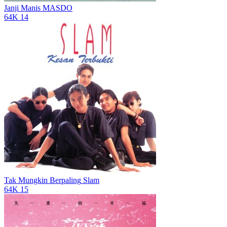
Janji Manis
MASDO
64K
14
Tak Mungkin Berpaling
Slam
64K
15