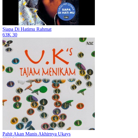
Siapa Di Hatimu
Rahmat
63K
30
Pahit Akan Manis Akhirnya
Ukays