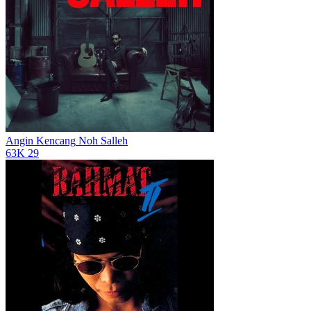
Angin Kencang
Noh Salleh
63K
29