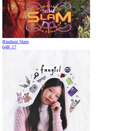
Rindiani
Slam
64K
17