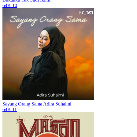
64K
10
Sayang Orang Sama
Adira Suhaimi
64K
11