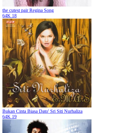
the cutest pair
Regina Song
64K
18
Bukan Cinta Biasa
Dato' Sri Siti Nurhaliza
64K
19