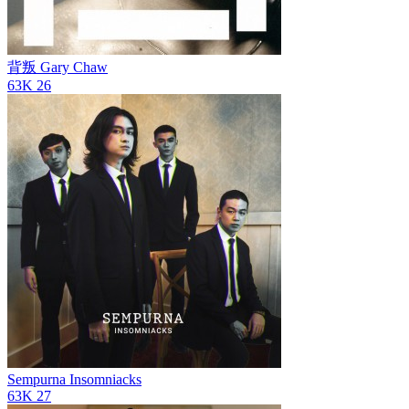
背叛
Gary Chaw
63K
26
Sempurna
Insomniacks
63K
27