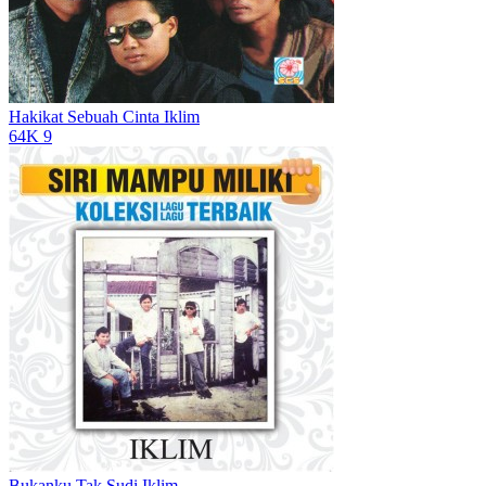
Hakikat Sebuah Cinta
Iklim
64K
9
Bukanku Tak Sudi
Iklim