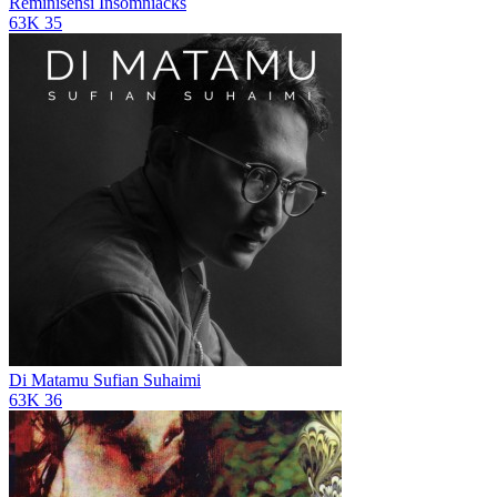
Reminisensi
Insomniacks
63K
35
Di Matamu
Sufian Suhaimi
63K
36