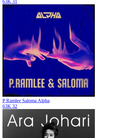
63K
31
P Ramlee Saloma
Alpha
63K
32