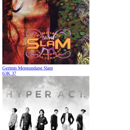
Gerimis Mengundang
Slam
63K
37