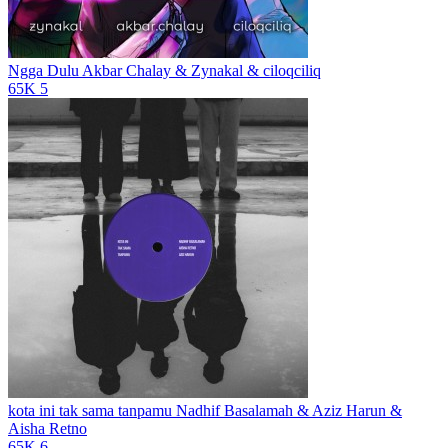
Ngga Dulu
Akbar Chalay & Zynakal & ciloqciliq
65K
5
kota ini tak sama tanpamu
Nadhif Basalamah & Aziz Harun &
Aisha Retno
65K
6