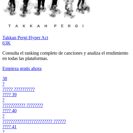
Takkan Pergi
Hyper Act
63K
Consulta el ranking completo de canciones y analiza el rendimiento
en todas las plataformas.
Empieza gratis ahora
38
?
?????
??????????
????
39
?
???????????
????????
????
40
?
????????????????????????
??????
????
41
?