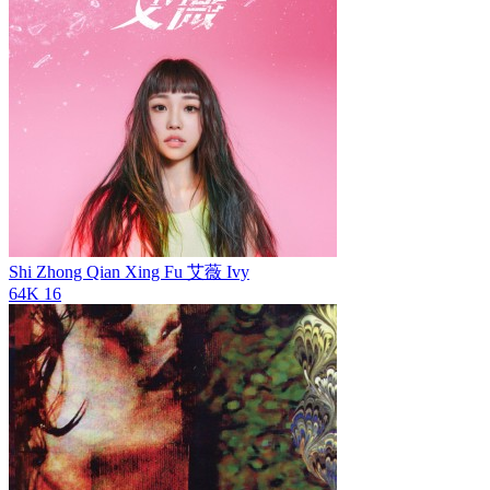
Shi Zhong Qian Xing Fu
艾薇 Ivy
64K
16