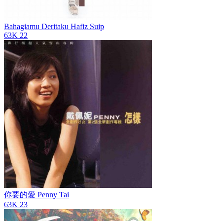
Bahagiamu Deritaku
Hafiz Suip
63K
22
你要的愛
Penny Tai
63K
23