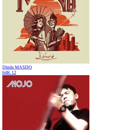
Dinda
MASDO
64K
12