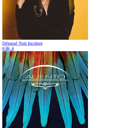
Dépassé
Nuit Incolore
63K
4