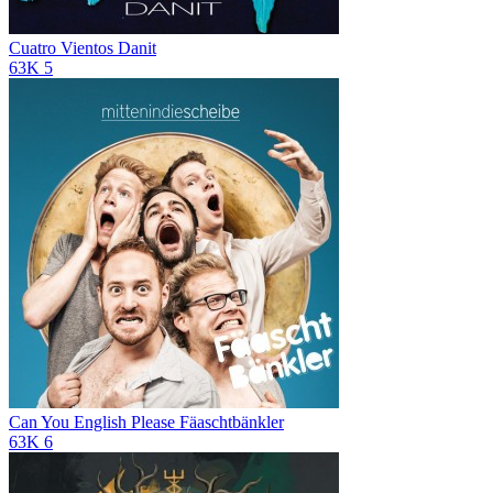
Cuatro Vientos
Danit
63K
5
Can You English Please
Fäaschtbänkler
63K
6