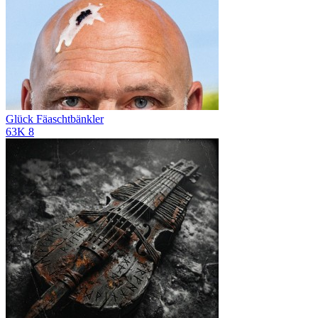
Glück
Fäaschtbänkler
63K
8