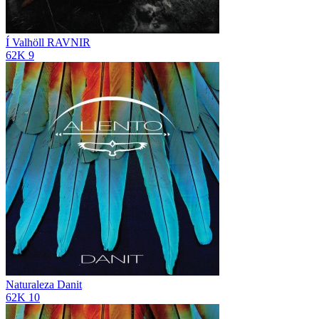
Í Valhöll
RAVNIR
62K
9
Naturaleza
Danit
62K
10