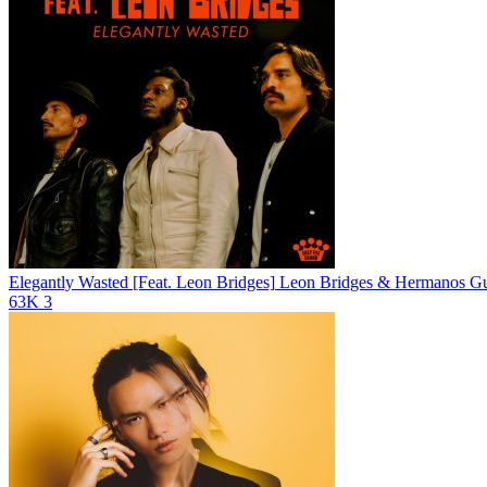
Elegantly Wasted [Feat. Leon Bridges]
Leon Bridges & Hermanos Gu
63K
3