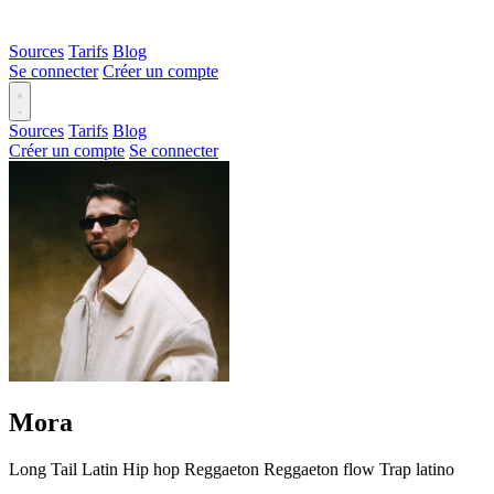
Sources
Tarifs
Blog
Se connecter
Créer un compte
Sources
Tarifs
Blog
Créer un compte
Se connecter
Mora
Long Tail
Latin
Hip hop
Reggaeton
Reggaeton flow
Trap latino