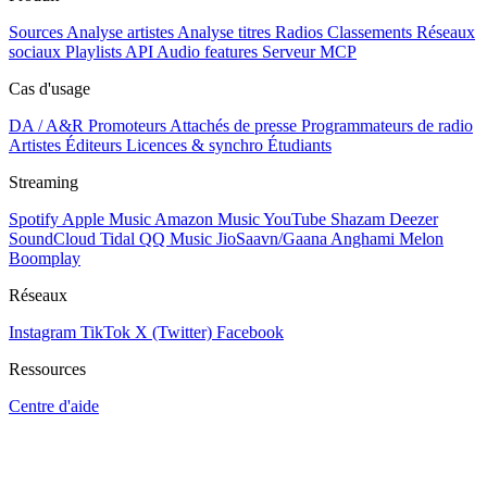
Sources
Analyse artistes
Analyse titres
Radios
Classements
Réseaux
sociaux
Playlists
API
Audio features
Serveur MCP
Cas d'usage
DA / A&R
Promoteurs
Attachés de presse
Programmateurs de radio
Artistes
Éditeurs
Licences & synchro
Étudiants
Streaming
Spotify
Apple Music
Amazon Music
YouTube
Shazam
Deezer
SoundCloud
Tidal
QQ Music
JioSaavn/Gaana
Anghami
Melon
Boomplay
Réseaux
Instagram
TikTok
X (Twitter)
Facebook
Ressources
Centre d'aide