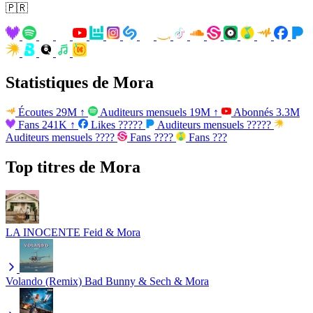
🇵🇷
Statistiques de Mora
Écoutes
29M
↑
Auditeurs mensuels
19M
↑
Abonnés
3.3M
Fans
241K
↑
Likes
?????
Auditeurs mensuels
?????
Auditeurs mensuels
????
Fans
????
Fans
???
Top titres de Mora
LA INOCENTE
Feid & Mora
Volando (Remix)
Bad Bunny & Sech & Mora