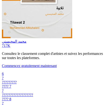
محمد المحيسني
717K
Consultez le classement complet d'artistes et suivez les performances
sur toutes les plateformes.
Commencez gratuitement maintenant
6
?
?????????
????
7
?
???????????????????
????
8
?