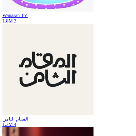
Wanasah TV
1.8M
3
المقام الثامن
1.3M
4