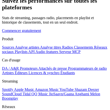
Suivez les performances sur toutes les
plateformes
Stats de streaming, passages radio, placements en playlist et
historique de classements, tout en un seul endroit.
Commencer gratuitement
Produit
Sources
Analyse artistes
Analyse titres
Radios
Classements
Réseaux
sociaux
Playlists
API
Audio features
Serveur MCP
Cas d'usage
DA / A&R
Promoteurs
Attachés de presse
Programmateurs de radio
Artistes
Éditeurs
Licences & synchro
Étudiants
Streaming
Spotify
Apple Music
Amazon Music
YouTube
Shazam
Deezer
SoundCloud
Tidal
QQ Music
JioSaavn/Gaana
Anghami
Melon
Boomplay
Réseaux