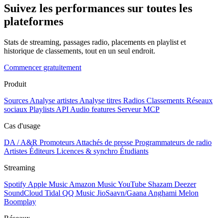
Suivez les performances sur toutes les
plateformes
Stats de streaming, passages radio, placements en playlist et
historique de classements, tout en un seul endroit.
Commencer gratuitement
Produit
Sources
Analyse artistes
Analyse titres
Radios
Classements
Réseaux
sociaux
Playlists
API
Audio features
Serveur MCP
Cas d'usage
DA / A&R
Promoteurs
Attachés de presse
Programmateurs de radio
Artistes
Éditeurs
Licences & synchro
Étudiants
Streaming
Spotify
Apple Music
Amazon Music
YouTube
Shazam
Deezer
SoundCloud
Tidal
QQ Music
JioSaavn/Gaana
Anghami
Melon
Boomplay