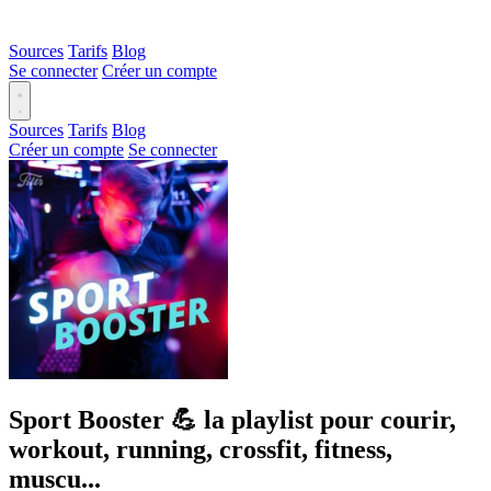
Sources
Tarifs
Blog
Se connecter
Créer un compte
Sources
Tarifs
Blog
Créer un compte
Se connecter
Sport Booster 💪 la playlist pour courir,
workout, running, crossfit, fitness,
muscu...