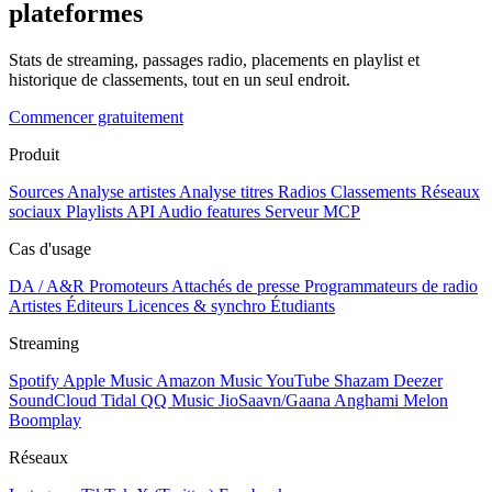
plateformes
Stats de streaming, passages radio, placements en playlist et
historique de classements, tout en un seul endroit.
Commencer gratuitement
Produit
Sources
Analyse artistes
Analyse titres
Radios
Classements
Réseaux
sociaux
Playlists
API
Audio features
Serveur MCP
Cas d'usage
DA / A&R
Promoteurs
Attachés de presse
Programmateurs de radio
Artistes
Éditeurs
Licences & synchro
Étudiants
Streaming
Spotify
Apple Music
Amazon Music
YouTube
Shazam
Deezer
SoundCloud
Tidal
QQ Music
JioSaavn/Gaana
Anghami
Melon
Boomplay
Réseaux