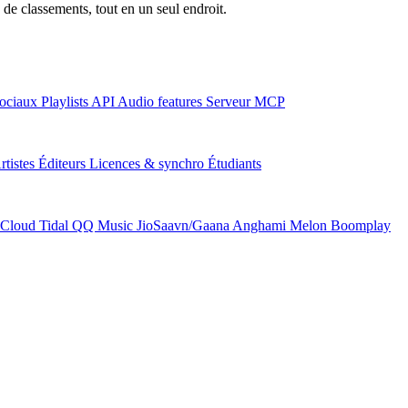
 de classements, tout en un seul endroit.
ociaux
Playlists
API
Audio features
Serveur MCP
rtistes
Éditeurs
Licences & synchro
Étudiants
Cloud
Tidal
QQ Music
JioSaavn/Gaana
Anghami
Melon
Boomplay