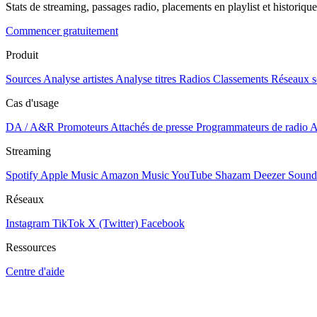
Stats de streaming, passages radio, placements en playlist et historique
Commencer gratuitement
Produit
Sources
Analyse artistes
Analyse titres
Radios
Classements
Réseaux s
Cas d'usage
DA / A&R
Promoteurs
Attachés de presse
Programmateurs de radio
A
Streaming
Spotify
Apple Music
Amazon Music
YouTube
Shazam
Deezer
Sound
Réseaux
Instagram
TikTok
X (Twitter)
Facebook
Ressources
Centre d'aide