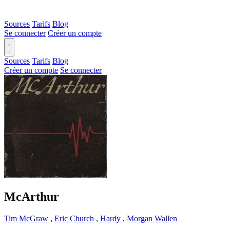
Sources
Tarifs
Blog
Se connecter
Créer un compte
Sources
Tarifs
Blog
Créer un compte
Se connecter
McArthur
Tim McGraw
,
Eric Church
,
Hardy
,
Morgan Wallen