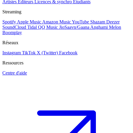
Artistes
Éditeurs
Licences & synchro
Étudiants
Streaming
Spotify
Apple Music
Amazon Music
YouTube
Shazam
Deezer
SoundCloud
Tidal
QQ Music
JioSaavn/Gaana
Anghami
Melon
Boomplay
Réseaux
Instagram
TikTok
X (Twitter)
Facebook
Ressources
Centre d'aide