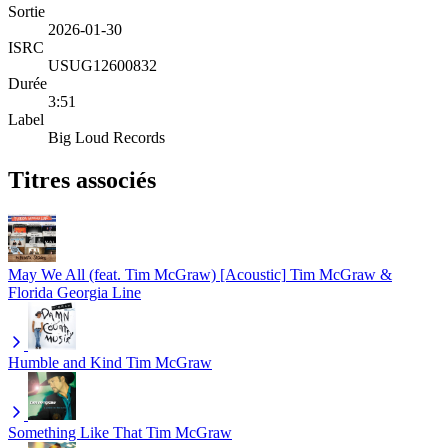
Sortie
2026-01-30
ISRC
USUG12600832
Durée
3:51
Label
Big Loud Records
Titres associés
May We All (feat. Tim McGraw) [Acoustic]
Tim McGraw &
Florida Georgia Line
Humble and Kind
Tim McGraw
Something Like That
Tim McGraw