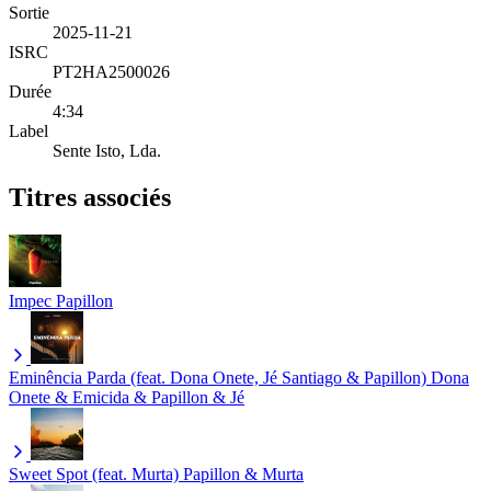
Sortie
2025-11-21
ISRC
PT2HA2500026
Durée
4:34
Label
Sente Isto, Lda.
Titres associés
Impec
Papillon
Eminência Parda (feat. Dona Onete, Jé Santiago & Papillon)
Dona
Onete & Emicida & Papillon & Jé
Sweet Spot (feat. Murta)
Papillon & Murta