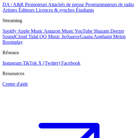
DA / A&R
Promoteurs
Attachés de presse
Programmateurs de radio
Artistes
Éditeurs
Licences & synchro
Étudiants
Streaming
Spotify
Apple Music
Amazon Music
YouTube
Shazam
Deezer
SoundCloud
Tidal
QQ Music
JioSaavn/Gaana
Anghami
Melon
Boomplay
Réseaux
Instagram
TikTok
X (Twitter)
Facebook
Ressources
Centre d'aide