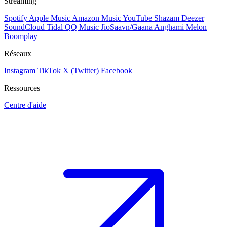
Streaming
Spotify
Apple Music
Amazon Music
YouTube
Shazam
Deezer
SoundCloud
Tidal
QQ Music
JioSaavn/Gaana
Anghami
Melon
Boomplay
Réseaux
Instagram
TikTok
X (Twitter)
Facebook
Ressources
Centre d'aide