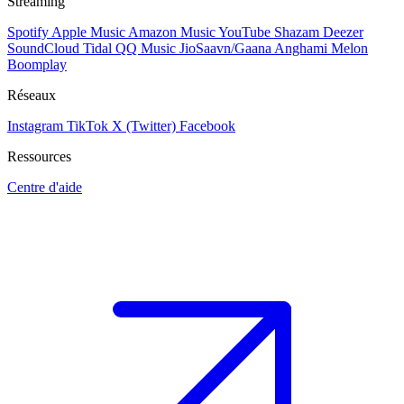
Streaming
Spotify
Apple Music
Amazon Music
YouTube
Shazam
Deezer
SoundCloud
Tidal
QQ Music
JioSaavn/Gaana
Anghami
Melon
Boomplay
Réseaux
Instagram
TikTok
X (Twitter)
Facebook
Ressources
Centre d'aide