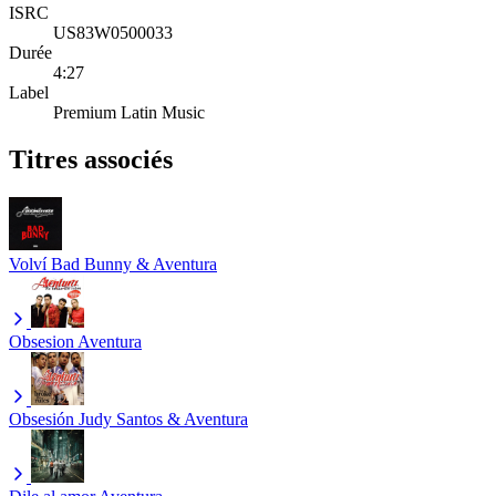
ISRC
US83W0500033
Durée
4:27
Label
Premium Latin Music
Titres associés
Volví
Bad Bunny & Aventura
Obsesion
Aventura
Obsesión
Judy Santos & Aventura