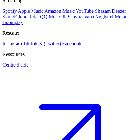
Streaming
Spotify
Apple Music
Amazon Music
YouTube
Shazam
Deezer
SoundCloud
Tidal
QQ Music
JioSaavn/Gaana
Anghami
Melon
Boomplay
Réseaux
Instagram
TikTok
X (Twitter)
Facebook
Ressources
Centre d'aide