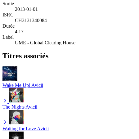
Sortie
2013-01-01
ISRC
CH3131340084
Durée
4:17
Label
UME - Global Clearing House
Titres associés
Wake Me Up!
Avicii
The Nights
Avicii
Waiting for Love
Avicii