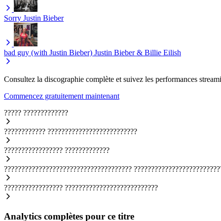
Sorry
Justin Bieber
bad guy (with Justin Bieber)
Justin Bieber & Billie Eilish
Consultez la discographie complète et suivez les performances streami
Commencez gratuitement maintenant
?????
?????????????
????????????
??????????????????????????
?????????????????
?????????????
?????????????????????????????????????
?????????????????????????
?????????????????
???????????????????????????
Analytics complètes pour ce titre