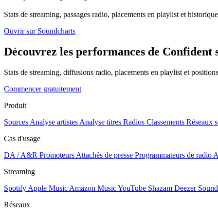
Stats de streaming, passages radio, placements en playlist et historique
Ouvrir sur Soundcharts
Découvrez les performances de Confident s
Stats de streaming, diffusions radio, placements en playlist et positio
Commencer gratuitement
Produit
Sources
Analyse artistes
Analyse titres
Radios
Classements
Réseaux s
Cas d'usage
DA / A&R
Promoteurs
Attachés de presse
Programmateurs de radio
A
Streaming
Spotify
Apple Music
Amazon Music
YouTube
Shazam
Deezer
Sound
Réseaux