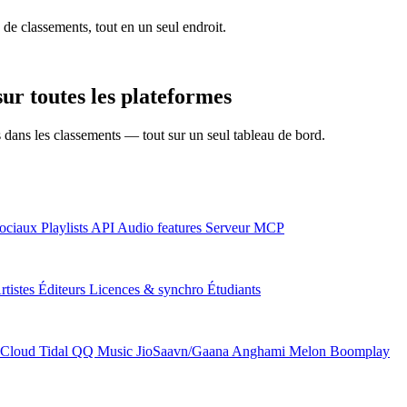
 de classements, tout en un seul endroit.
ur toutes les plateformes
ns dans les classements — tout sur un seul tableau de bord.
ociaux
Playlists
API
Audio features
Serveur MCP
rtistes
Éditeurs
Licences & synchro
Étudiants
Cloud
Tidal
QQ Music
JioSaavn/Gaana
Anghami
Melon
Boomplay