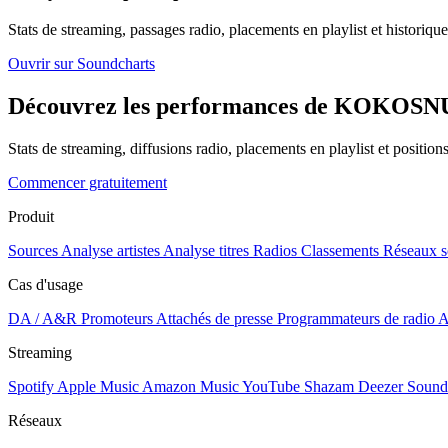
Stats de streaming, passages radio, placements en playlist et historique
Ouvrir sur Soundcharts
Découvrez les performances de KOKOSNUSS
Stats de streaming, diffusions radio, placements en playlist et positio
Commencer gratuitement
Produit
Sources
Analyse artistes
Analyse titres
Radios
Classements
Réseaux s
Cas d'usage
DA / A&R
Promoteurs
Attachés de presse
Programmateurs de radio
A
Streaming
Spotify
Apple Music
Amazon Music
YouTube
Shazam
Deezer
Sound
Réseaux