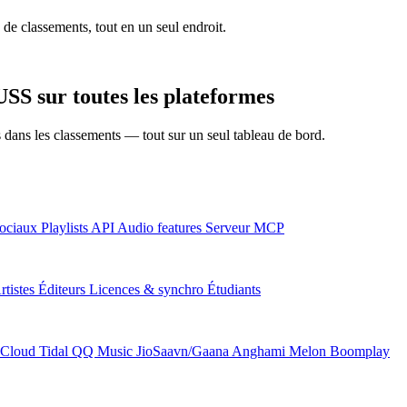
 de classements, tout en un seul endroit.
 sur toutes les plateformes
ns dans les classements — tout sur un seul tableau de bord.
ociaux
Playlists
API
Audio features
Serveur MCP
rtistes
Éditeurs
Licences & synchro
Étudiants
Cloud
Tidal
QQ Music
JioSaavn/Gaana
Anghami
Melon
Boomplay