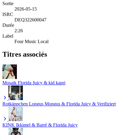
Sortie
2026-05-15
ISRC
DEQ322600047
Durée
2:26
Label
Four Music Local
Titres associés
Mosaik
Florida Juicy & kid kapri
Rotkäppchen
Longus Mongus & Florida Juicy & Verifiziert
KINK
Ikkimel & Barré & Florida Juicy