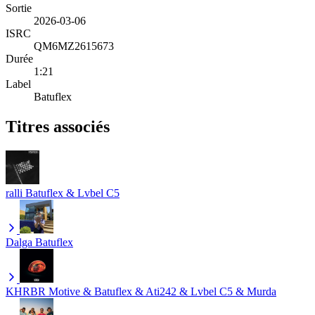
Sortie
2026-03-06
ISRC
QM6MZ2615673
Durée
1:21
Label
Batuflex
Titres associés
ralli
Batuflex & Lvbel C5
Dalga
Batuflex
KHRBR
Motive & Batuflex & Ati242 & Lvbel C5 & Murda