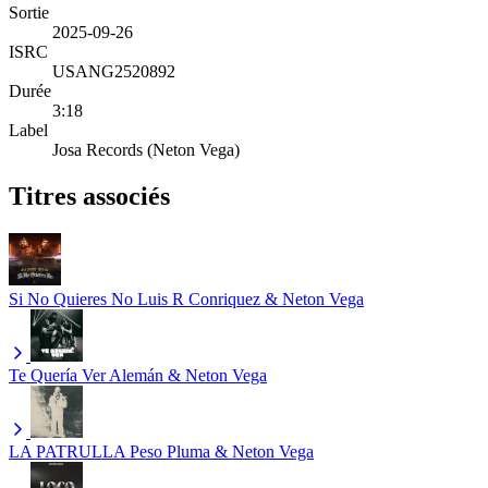
Sortie
2025-09-26
ISRC
USANG2520892
Durée
3:18
Label
Josa Records (Neton Vega)
Titres associés
Si No Quieres No
Luis R Conriquez & Neton Vega
Te Quería Ver
Alemán & Neton Vega
LA PATRULLA
Peso Pluma & Neton Vega