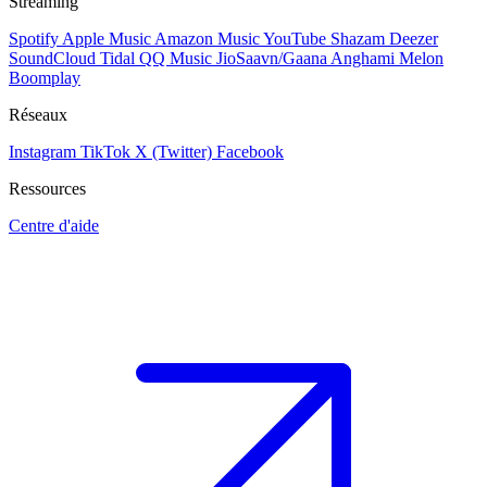
Streaming
Spotify
Apple Music
Amazon Music
YouTube
Shazam
Deezer
SoundCloud
Tidal
QQ Music
JioSaavn/Gaana
Anghami
Melon
Boomplay
Réseaux
Instagram
TikTok
X (Twitter)
Facebook
Ressources
Centre d'aide