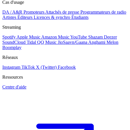
Cas d'usage
DA / A&R
Promoteurs
Attachés de presse
Programmateurs de radio
Artistes
Éditeurs
Licences & synchro
Étudiants
Streaming
Spotify
Apple Music
Amazon Music
YouTube
Shazam
Deezer
SoundCloud
Tidal
QQ Music
JioSaavn/Gaana
Anghami
Melon
Boomplay
Réseaux
Instagram
TikTok
X (Twitter)
Facebook
Ressources
Centre d'aide