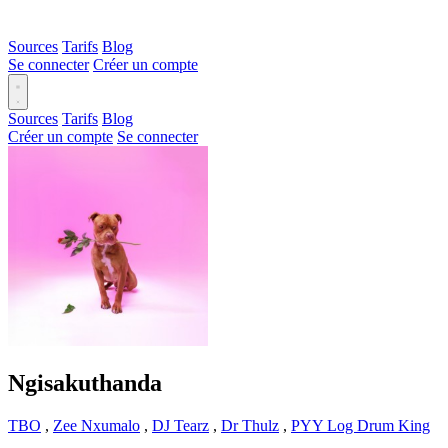
Sources
Tarifs
Blog
Se connecter
Créer un compte
Sources
Tarifs
Blog
Créer un compte
Se connecter
Ngisakuthanda
TBO
,
Zee Nxumalo
,
DJ Tearz
,
Dr Thulz
,
PYY Log Drum King