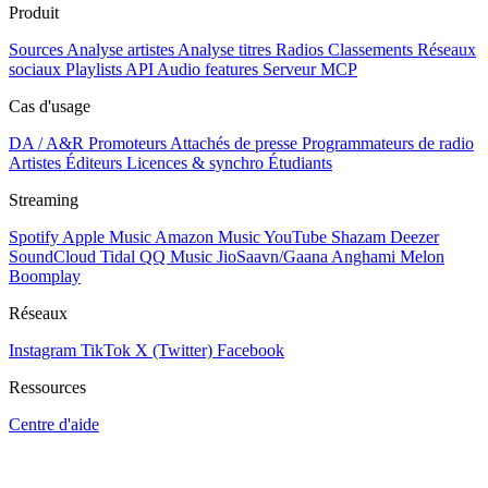
Produit
Sources
Analyse artistes
Analyse titres
Radios
Classements
Réseaux
sociaux
Playlists
API
Audio features
Serveur MCP
Cas d'usage
DA / A&R
Promoteurs
Attachés de presse
Programmateurs de radio
Artistes
Éditeurs
Licences & synchro
Étudiants
Streaming
Spotify
Apple Music
Amazon Music
YouTube
Shazam
Deezer
SoundCloud
Tidal
QQ Music
JioSaavn/Gaana
Anghami
Melon
Boomplay
Réseaux
Instagram
TikTok
X (Twitter)
Facebook
Ressources
Centre d'aide