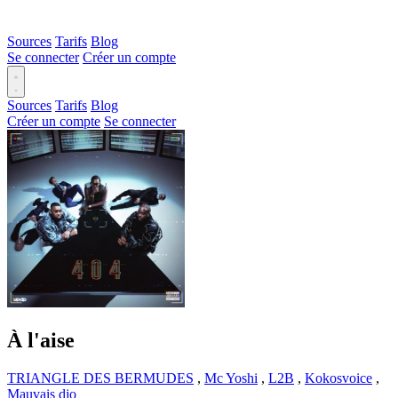
Sources
Tarifs
Blog
Se connecter
Créer un compte
Sources
Tarifs
Blog
Créer un compte
Se connecter
À l'aise
TRIANGLE DES BERMUDES
,
Mc Yoshi
,
L2B
,
Kokosvoice
,
Mauvais djo