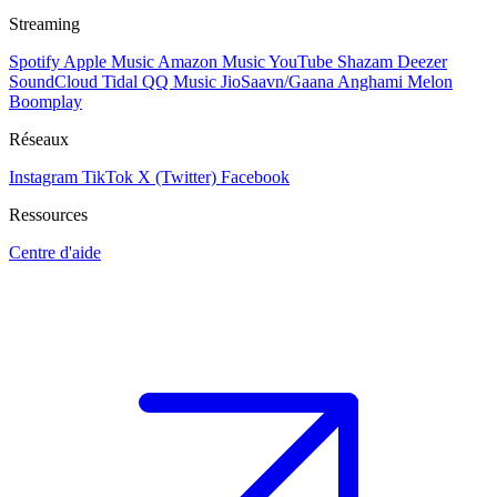
Streaming
Spotify
Apple Music
Amazon Music
YouTube
Shazam
Deezer
SoundCloud
Tidal
QQ Music
JioSaavn/Gaana
Anghami
Melon
Boomplay
Réseaux
Instagram
TikTok
X (Twitter)
Facebook
Ressources
Centre d'aide