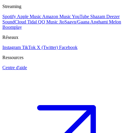
Streaming
Spotify
Apple Music
Amazon Music
YouTube
Shazam
Deezer
SoundCloud
Tidal
QQ Music
JioSaavn/Gaana
Anghami
Melon
Boomplay
Réseaux
Instagram
TikTok
X (Twitter)
Facebook
Ressources
Centre d'aide