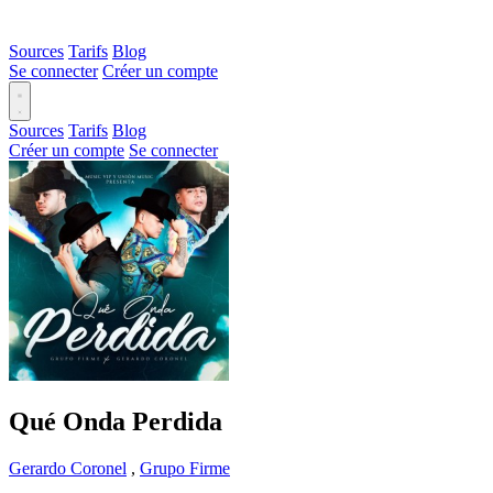
Sources
Tarifs
Blog
Se connecter
Créer un compte
Sources
Tarifs
Blog
Créer un compte
Se connecter
Qué Onda Perdida
Gerardo Coronel
,
Grupo Firme