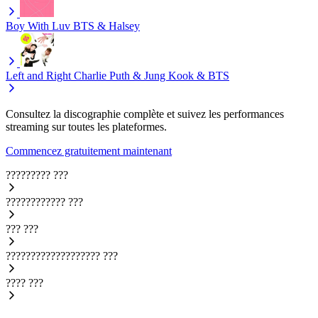
Boy With Luv
BTS & Halsey
Left and Right
Charlie Puth & Jung Kook & BTS
Consultez la discographie complète et suivez les performances
streaming sur toutes les plateformes.
Commencez gratuitement maintenant
?????????
???
????????????
???
???
???
???????????????????
???
????
???