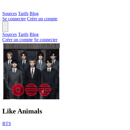
Sources
Tarifs
Blog
Se connecter
Créer un compte
Sources
Tarifs
Blog
Créer un compte
Se connecter
Like Animals
BTS