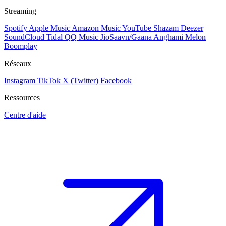
Streaming
Spotify
Apple Music
Amazon Music
YouTube
Shazam
Deezer
SoundCloud
Tidal
QQ Music
JioSaavn/Gaana
Anghami
Melon
Boomplay
Réseaux
Instagram
TikTok
X (Twitter)
Facebook
Ressources
Centre d'aide