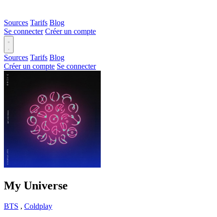
Sources
Tarifs
Blog
Se connecter
Créer un compte
Sources
Tarifs
Blog
Créer un compte
Se connecter
My Universe
BTS
,
Coldplay