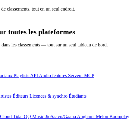
 de classements, tout en un seul endroit.
r toutes les plateformes
ns dans les classements — tout sur un seul tableau de bord.
ociaux
Playlists
API
Audio features
Serveur MCP
rtistes
Éditeurs
Licences & synchro
Étudiants
Cloud
Tidal
QQ Music
JioSaavn/Gaana
Anghami
Melon
Boomplay