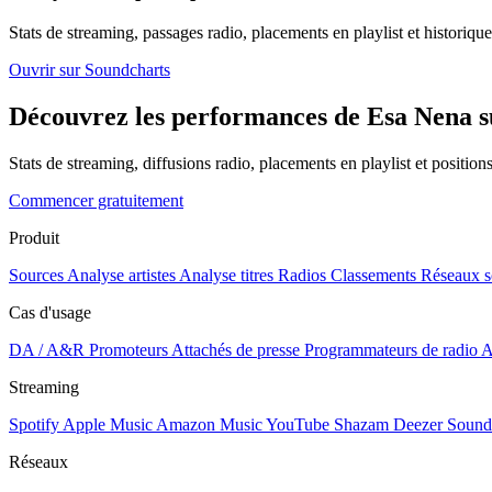
Stats de streaming, passages radio, placements en playlist et historique
Ouvrir sur Soundcharts
Découvrez les performances de Esa Nena su
Stats de streaming, diffusions radio, placements en playlist et positio
Commencer gratuitement
Produit
Sources
Analyse artistes
Analyse titres
Radios
Classements
Réseaux s
Cas d'usage
DA / A&R
Promoteurs
Attachés de presse
Programmateurs de radio
A
Streaming
Spotify
Apple Music
Amazon Music
YouTube
Shazam
Deezer
Sound
Réseaux