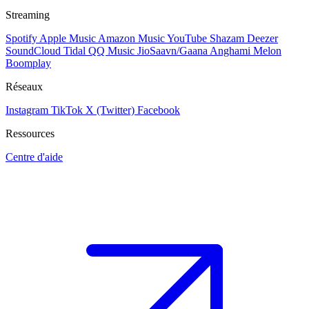
Streaming
Spotify
Apple Music
Amazon Music
YouTube
Shazam
Deezer
SoundCloud
Tidal
QQ Music
JioSaavn/Gaana
Anghami
Melon
Boomplay
Réseaux
Instagram
TikTok
X (Twitter)
Facebook
Ressources
Centre d'aide