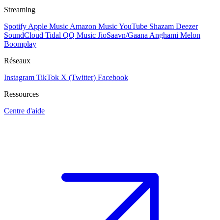
Streaming
Spotify
Apple Music
Amazon Music
YouTube
Shazam
Deezer
SoundCloud
Tidal
QQ Music
JioSaavn/Gaana
Anghami
Melon
Boomplay
Réseaux
Instagram
TikTok
X (Twitter)
Facebook
Ressources
Centre d'aide