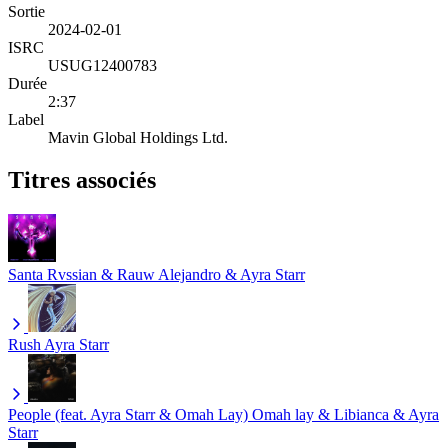
Sortie
2024-02-01
ISRC
USUG12400783
Durée
2:37
Label
Mavin Global Holdings Ltd.
Titres associés
Santa
Rvssian & Rauw Alejandro & Ayra Starr
Rush
Ayra Starr
People (feat. Ayra Starr & Omah Lay)
Omah lay & Libianca & Ayra
Starr