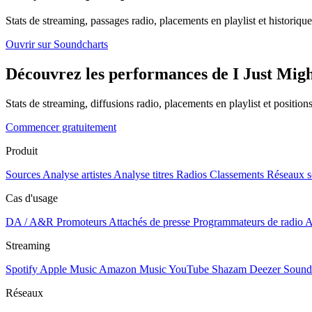
Stats de streaming, passages radio, placements en playlist et historique
Ouvrir sur Soundcharts
Découvrez les performances de I Just Might
Stats de streaming, diffusions radio, placements en playlist et positio
Commencer gratuitement
Produit
Sources
Analyse artistes
Analyse titres
Radios
Classements
Réseaux s
Cas d'usage
DA / A&R
Promoteurs
Attachés de presse
Programmateurs de radio
A
Streaming
Spotify
Apple Music
Amazon Music
YouTube
Shazam
Deezer
Sound
Réseaux