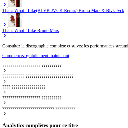
That's What I Like(BLVK JVCK Remix)
Bruno Mars & Blvk Jvck
That's What I Like
Bruno Mars
Consultez la discographie complète et suivez les performances streami
Commencez gratuitement maintenant
???????????????????
??????????
???????????
????????????????????????
????
?????????????????
???????????????????
??????????
??????????????????????????
??????????
Analytics complètes pour ce titre