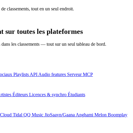
 de classements, tout en un seul endroit.
 sur toutes les plateformes
ns dans les classements — tout sur un seul tableau de bord.
ociaux
Playlists
API
Audio features
Serveur MCP
rtistes
Éditeurs
Licences & synchro
Étudiants
Cloud
Tidal
QQ Music
JioSaavn/Gaana
Anghami
Melon
Boomplay