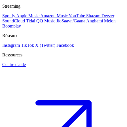
Streaming
Spotify
Apple Music
Amazon Music
YouTube
Shazam
Deezer
SoundCloud
Tidal
QQ Music
JioSaavn/Gaana
Anghami
Melon
Boomplay
Réseaux
Instagram
TikTok
X (Twitter)
Facebook
Ressources
Centre d'aide