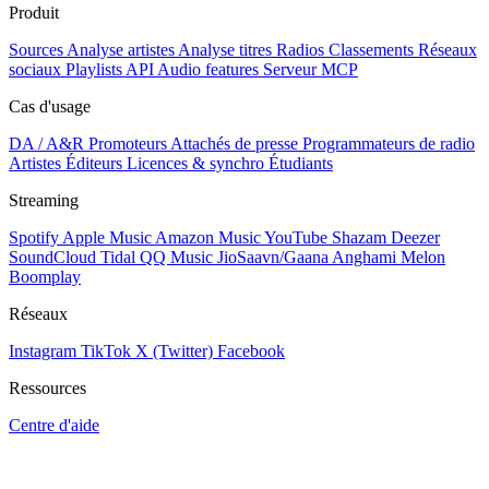
Produit
Sources
Analyse artistes
Analyse titres
Radios
Classements
Réseaux
sociaux
Playlists
API
Audio features
Serveur MCP
Cas d'usage
DA / A&R
Promoteurs
Attachés de presse
Programmateurs de radio
Artistes
Éditeurs
Licences & synchro
Étudiants
Streaming
Spotify
Apple Music
Amazon Music
YouTube
Shazam
Deezer
SoundCloud
Tidal
QQ Music
JioSaavn/Gaana
Anghami
Melon
Boomplay
Réseaux
Instagram
TikTok
X (Twitter)
Facebook
Ressources
Centre d'aide