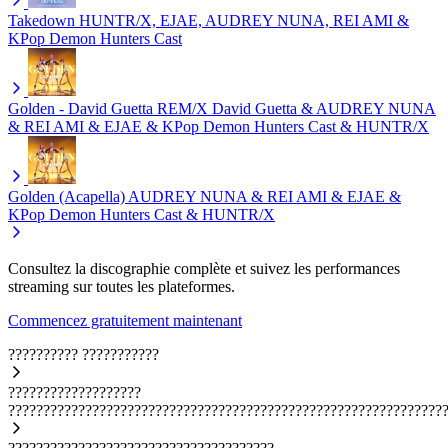
Takedown
HUNTR/X, EJAE, AUDREY NUNA, REI AMI &
KPop Demon Hunters Cast
Golden - David Guetta REM/X
David Guetta & AUDREY NUNA
& REI AMI & EJAE & KPop Demon Hunters Cast & HUNTR/X
Golden (Acapella)
AUDREY NUNA & REI AMI & EJAE &
KPop Demon Hunters Cast & HUNTR/X
Consultez la discographie complète et suivez les performances
streaming sur toutes les plateformes.
Commencez gratuitement maintenant
??????????
???????????
???????????????????
??????????????????????????????????????????????????????????????