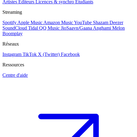
Artistes
Éditeurs
Licences & synchro
Étudiants
Streaming
Spotify
Apple Music
Amazon Music
YouTube
Shazam
Deezer
SoundCloud
Tidal
QQ Music
JioSaavn/Gaana
Anghami
Melon
Boomplay
Réseaux
Instagram
TikTok
X (Twitter)
Facebook
Ressources
Centre d'aide