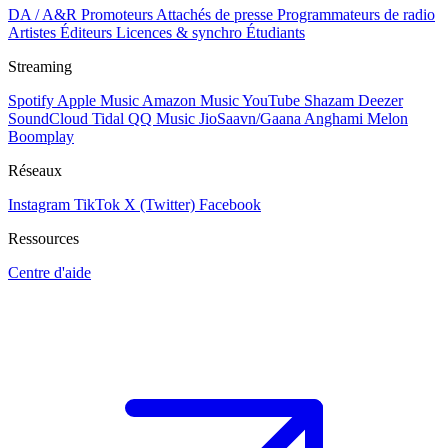
DA / A&R
Promoteurs
Attachés de presse
Programmateurs de radio
Artistes
Éditeurs
Licences & synchro
Étudiants
Streaming
Spotify
Apple Music
Amazon Music
YouTube
Shazam
Deezer
SoundCloud
Tidal
QQ Music
JioSaavn/Gaana
Anghami
Melon
Boomplay
Réseaux
Instagram
TikTok
X (Twitter)
Facebook
Ressources
Centre d'aide