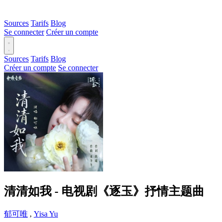
Sources
Tarifs
Blog
Se connecter
Créer un compte
Sources
Tarifs
Blog
Créer un compte
Se connecter
清清如我 - 电视剧《逐玉》抒情主题曲
郁可唯
,
Yisa Yu