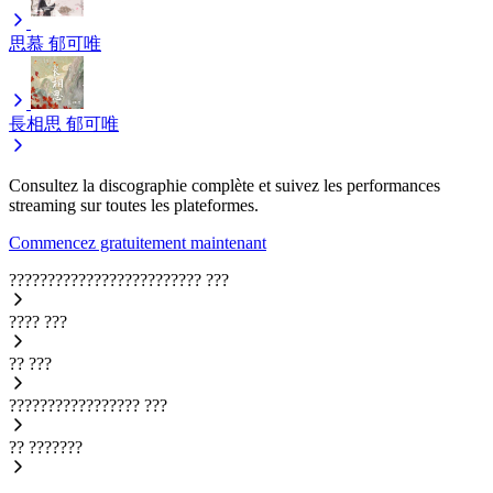
思慕
郁可唯
長相思
郁可唯
Consultez la discographie complète et suivez les performances
streaming sur toutes les plateformes.
Commencez gratuitement maintenant
?????????????????????????
???
????
???
??
???
?????????????????
???
??
???????