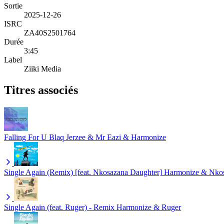
Sortie
2025-12-26
ISRC
ZA40S2501764
Durée
3:45
Label
Ziiki Media
Titres associés
Falling For U
Blaq Jerzee & Mr Eazi & Harmonize
Single Again (Remix) [feat. Nkosazana Daughter]
Harmonize & Nkos
Single Again (feat. Ruger) - Remix
Harmonize & Ruger