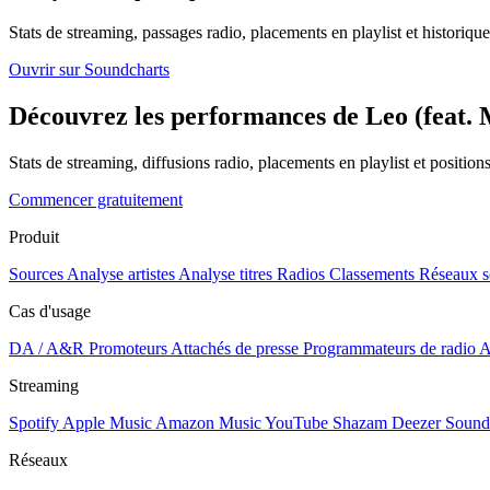
Stats de streaming, passages radio, placements en playlist et historique
Ouvrir sur Soundcharts
Découvrez les performances de Leo (feat. M
Stats de streaming, diffusions radio, placements en playlist et positio
Commencer gratuitement
Produit
Sources
Analyse artistes
Analyse titres
Radios
Classements
Réseaux s
Cas d'usage
DA / A&R
Promoteurs
Attachés de presse
Programmateurs de radio
A
Streaming
Spotify
Apple Music
Amazon Music
YouTube
Shazam
Deezer
Sound
Réseaux