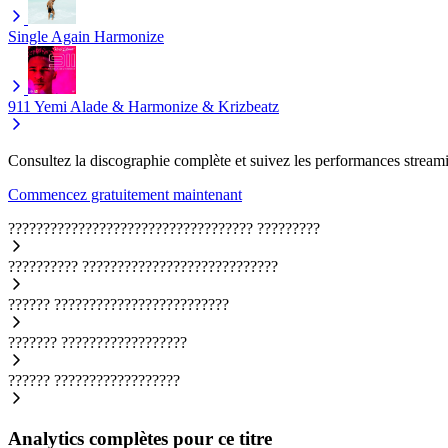
Single Again
Harmonize
911
Yemi Alade & Harmonize & Krizbeatz
Consultez la discographie complète et suivez les performances streami
Commencez gratuitement maintenant
???????????????????????????????????
?????????
??????????
????????????????????????????
??????
?????????????????????????
???????
??????????????????
??????
??????????????????
Analytics complètes pour ce titre