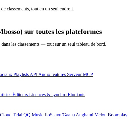
 de classements, tout en un seul endroit.
bosso) sur toutes les plateformes
ns dans les classements — tout sur un seul tableau de bord.
ociaux
Playlists
API
Audio features
Serveur MCP
rtistes
Éditeurs
Licences & synchro
Étudiants
Cloud
Tidal
QQ Music
JioSaavn/Gaana
Anghami
Melon
Boomplay