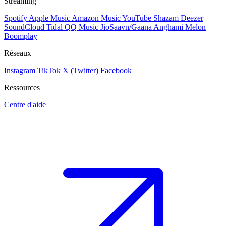
Streaming
Spotify
Apple Music
Amazon Music
YouTube
Shazam
Deezer
SoundCloud
Tidal
QQ Music
JioSaavn/Gaana
Anghami
Melon
Boomplay
Réseaux
Instagram
TikTok
X (Twitter)
Facebook
Ressources
Centre d'aide