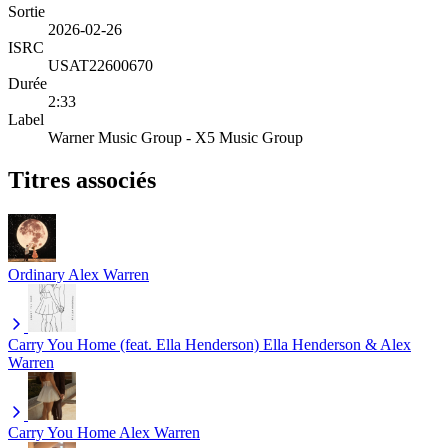
Sortie
2026-02-26
ISRC
USAT22600670
Durée
2:33
Label
Warner Music Group - X5 Music Group
Titres associés
Ordinary
Alex Warren
Carry You Home (feat. Ella Henderson)
Ella Henderson & Alex
Warren
Carry You Home
Alex Warren