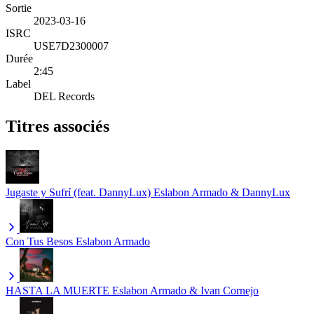
Sortie
2023-03-16
ISRC
USE7D2300007
Durée
2:45
Label
DEL Records
Titres associés
Jugaste y Sufrí (feat. DannyLux)
Eslabon Armado & DannyLux
Con Tus Besos
Eslabon Armado
HASTA LA MUERTE
Eslabon Armado & Ivan Cornejo