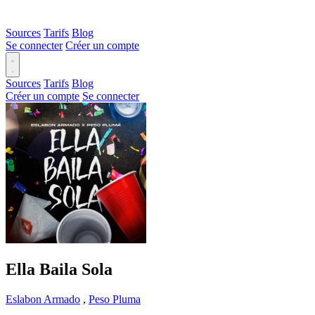
Sources
Tarifs
Blog
Se connecter
Créer un compte
Sources
Tarifs
Blog
Créer un compte
Se connecter
Ella Baila Sola
Eslabon Armado
,
Peso Pluma