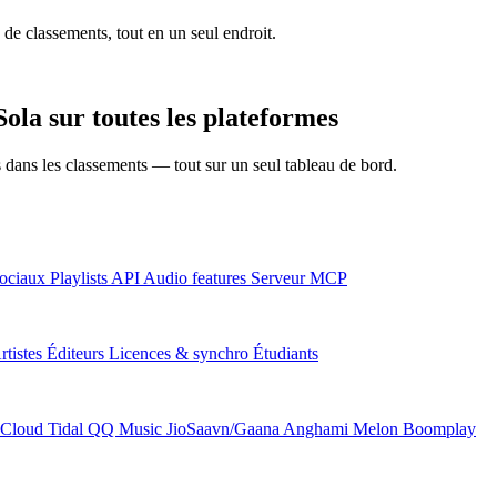
 de classements, tout en un seul endroit.
ola sur toutes les plateformes
ns dans les classements — tout sur un seul tableau de bord.
ociaux
Playlists
API
Audio features
Serveur MCP
rtistes
Éditeurs
Licences & synchro
Étudiants
Cloud
Tidal
QQ Music
JioSaavn/Gaana
Anghami
Melon
Boomplay