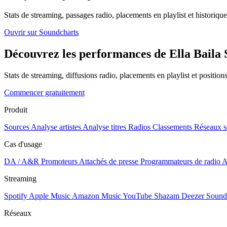
Stats de streaming, passages radio, placements en playlist et historique
Ouvrir sur Soundcharts
Découvrez les performances de Ella Baila S
Stats de streaming, diffusions radio, placements en playlist et positio
Commencer gratuitement
Produit
Sources
Analyse artistes
Analyse titres
Radios
Classements
Réseaux s
Cas d'usage
DA / A&R
Promoteurs
Attachés de presse
Programmateurs de radio
A
Streaming
Spotify
Apple Music
Amazon Music
YouTube
Shazam
Deezer
Sound
Réseaux