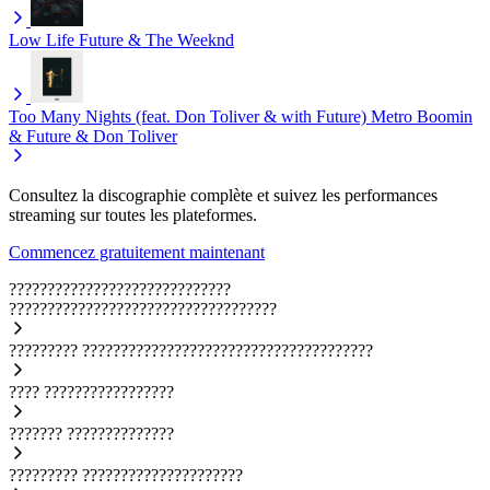
Low Life
Future & The Weeknd
Too Many Nights (feat. Don Toliver & with Future)
Metro Boomin
& Future & Don Toliver
Consultez la discographie complète et suivez les performances
streaming sur toutes les plateformes.
Commencez gratuitement maintenant
?????????????????????????????
???????????????????????????????????
?????????
??????????????????????????????????????
????
?????????????????
???????
??????????????
?????????
?????????????????????