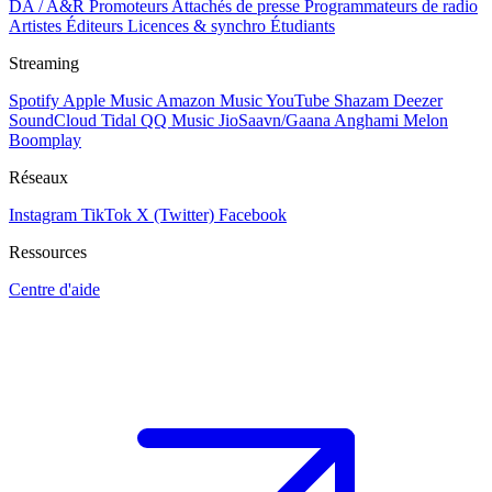
DA / A&R
Promoteurs
Attachés de presse
Programmateurs de radio
Artistes
Éditeurs
Licences & synchro
Étudiants
Streaming
Spotify
Apple Music
Amazon Music
YouTube
Shazam
Deezer
SoundCloud
Tidal
QQ Music
JioSaavn/Gaana
Anghami
Melon
Boomplay
Réseaux
Instagram
TikTok
X (Twitter)
Facebook
Ressources
Centre d'aide