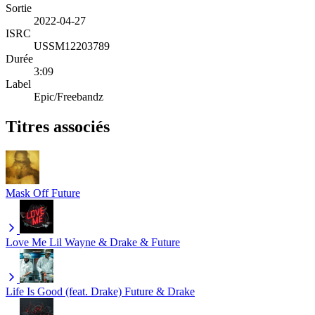
Sortie
2022-04-27
ISRC
USSM12203789
Durée
3:09
Label
Epic/Freebandz
Titres associés
Mask Off
Future
Love Me
Lil Wayne & Drake & Future
Life Is Good (feat. Drake)
Future & Drake