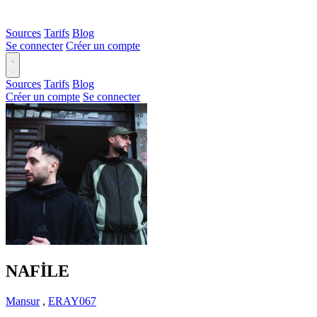
Sources
Tarifs
Blog
Se connecter
Créer un compte
Sources
Tarifs
Blog
Créer un compte
Se connecter
NAFİLE
Mansur
,
ERAY067