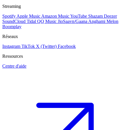
Streaming
Spotify
Apple Music
Amazon Music
YouTube
Shazam
Deezer
SoundCloud
Tidal
QQ Music
JioSaavn/Gaana
Anghami
Melon
Boomplay
Réseaux
Instagram
TikTok
X (Twitter)
Facebook
Ressources
Centre d'aide