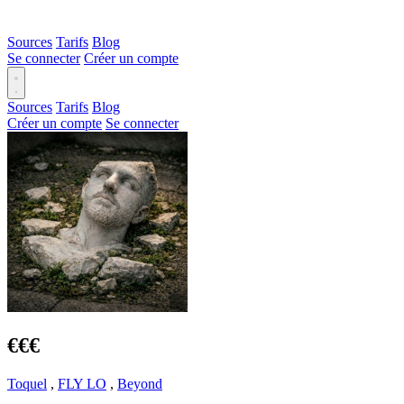
Sources
Tarifs
Blog
Se connecter
Créer un compte
Sources
Tarifs
Blog
Créer un compte
Se connecter
€€€
Toquel
,
FLY LO
,
Beyond