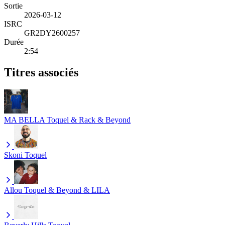
Sortie
2026-03-12
ISRC
GR2DY2600257
Durée
2:54
Titres associés
MA BELLA
Toquel & Rack & Beyond
Skoni
Toquel
Allou
Toquel & Beyond & LILA